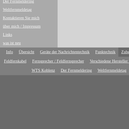
Der Fernmeldering
Weltfernmeldetag
Kontaktieren Sie mich
über mich / Impressum
Links
was ist neu
Info
Übersicht
Geräte der Nachrichtentechnik
Funktechnik
Zube
Feldfernkabel
Fernsprecher / Feldfernsprecher
Verschiedene Hersteller
WTS Koblenz
Der Fernmeldering
Weltfernmeldetag