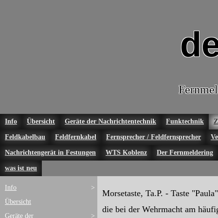
de
Fernmel
Info
Übersicht
Geräte der Nachrichtentechnik
Funktechnik
Z
Feldkabelbau
Feldfernkabel
Fernsprecher / Feldfernsprecher
Ve
Nachrichtengerät in Festungen
WTS Koblenz
Der Fernmeldering
was ist neu
Info
>
Morsetaste, Ta.P. - Taste "Paula"
Übersicht
die bei der Wehrmacht am häufi
Geräte der
>