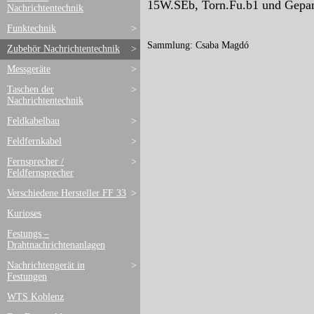
15W.SEb
,
Torn.Fu.b1
und
Gepan
Nachrichtentechnik
Funktechnik
>
Sammlung: Csaba Magdó
Zubehör Nachrichtentechnik
>
Messgeräte
>
Taschen der
>
Nachrichtentechnik
Feldkabelbau
>
Feldfernkabel
>
Fernsprecher /
>
Feldfernsprecher
Verschiedene Hersteller FF 33
>
Kurioses
Festungs –
Drahtnachrichtenanlagen
Nachrichtengerät in
>
Festungen
WTS Koblenz