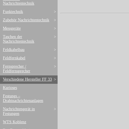
Nachrichtentechnik
Funktechnik
>
Zubehör Nachrichtentechnik
>
Messgeräte
>
Taschen der
>
Nachrichtentechnik
Feldkabelbau
>
Feldfernkabel
>
Fernsprecher /
>
Feldfernsprecher
Verschiedene Hersteller FF 33
>
Kurioses
Festungs –
Drahtnachrichtenanlagen
Nachrichtengerät in
>
Festungen
WTS Koblenz