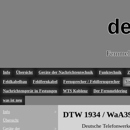
de
Fernmel
Info
Übersicht
Geräte der Nachrichtentechnik
Funktechnik
Z
Feldkabelbau
Feldfernkabel
Fernsprecher / Feldfernsprecher
Ve
Nachrichtengerät in Festungen
WTS Koblenz
Der Fernmeldering
was ist neu
Info
>
DTW 1934 / WaA3
Übersicht
Deutsche Telefonwerke
Geräte der
>