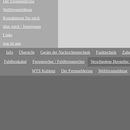
Der Fernmeldering
Weltfernmeldetag
Kontaktieren Sie mich
über mich / Impressum
Links
was ist neu
Info
Übersicht
Geräte der Nachrichtentechnik
Funktechnik
Zube
Feldfernkabel
Fernsprecher / Feldfernsprecher
Verschiedene Hersteller
WTS Koblenz
Der Fernmeldering
Weltfernmeldetag