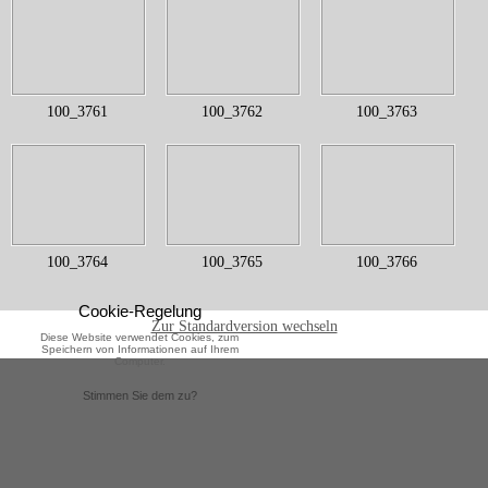
100_3761
100_3762
100_3763
100_3764
100_3765
100_3766
Cookie-Regelung
Zur Standardversion wechseln
Diese Website verwendet Cookies, zum
Speichern von Informationen auf Ihrem
Computer.
Stimmen Sie dem zu?