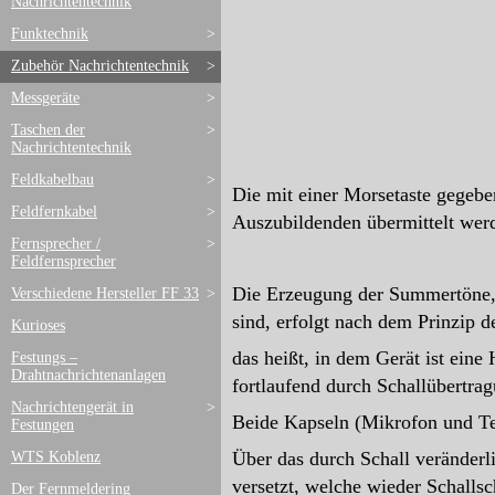
Nachrichtentechnik
Funktechnik
>
Zubehör Nachrichtentechnik
>
Messgeräte
>
Taschen der
>
Nachrichtentechnik
Feldkabelbau
>
Die mit einer Morsetaste gegeb
Feldfernkabel
>
Auszubildenden übermittelt wer
Fernsprecher /
>
Feldfernsprecher
Die Erzeugung der Summertöne, 
Verschiedene Hersteller FF 33
>
sind, erfolgt nach dem Prinzip 
Kurioses
das heißt, in dem Gerät ist eine
Festungs –
Drahtnachrichtenanlagen
fortlaufend durch Schallübertrag
Nachrichtengerät in
>
Beide Kapseln (Mikrofon und Tel
Festungen
Über das durch Schall veränder
WTS Koblenz
versetzt, welche wieder Schalls
Der Fernmeldering