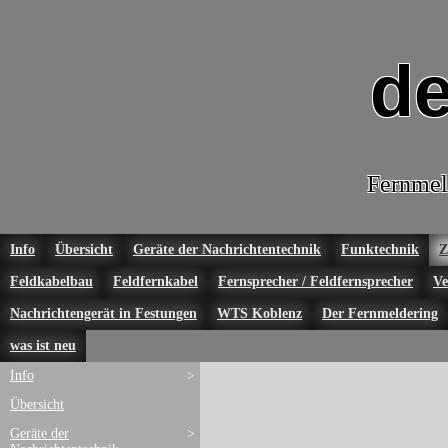
de
Fernmel
Info
Übersicht
Geräte der Nachrichtentechnik
Funktechnik
Z
Feldkabelbau
Feldfernkabel
Fernsprecher / Feldfernsprecher
Ve
Nachrichtengerät in Festungen
WTS Koblenz
Der Fernmeldering
was ist neu
Info
>
Übersicht
Geräte der
>