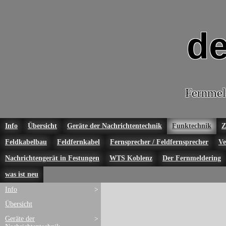
de
Fernmel
Info
Übersicht
Geräte der Nachrichtentechnik
Funktechnik
Z
Feldkabelbau
Feldfernkabel
Fernsprecher / Feldfernsprecher
Ve
Nachrichtengerät in Festungen
WTS Koblenz
Der Fernmeldering
was ist neu
Info
>
Übersicht
Geräte der
>