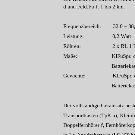
d und Feld.Fu f, 1 bis 2 km.
Frequenzbereich: 32,0 – 38
Leistung: 0,2 Watt
Röhren: 2 x RL 1 P2, 
Maße: KlFuSpr. d 
Batteriekasten 11
Gewichte: KlFuSpr.
Batteriekasten
Der vollständige Gerätesatz best
Transportkasten (TpK a), Kleinf
Doppelfernhörer f, Fernhörerko