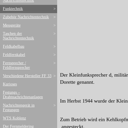
Nachrichtentechnik
Funktechnik
>
Zubehör Nachrichtentechnik
>
Messgeräte
>
Taschen der
>
Nachrichtentechnik
Feldkabelbau
>
Feldfernkabel
>
Fernsprecher /
>
Feldfernsprecher
Der
Kleinfunksprecher d, militä
Verschiedene Hersteller FF 33
>
Dorette genannt.
Kurioses
Festungs –
Drahtnachrichtenanlagen
Im Herbst 1944 wurde der Klein
Nachrichtengerät in
>
Festungen
WTS Koblenz
Zum Betrieb wird ein Kehlkopf
angesteckt.
Der Fernmeldering