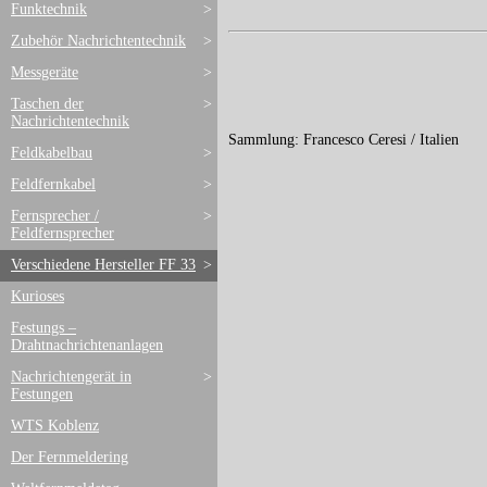
Funktechnik
>
Zubehör Nachrichtentechnik
>
Messgeräte
>
Taschen der
>
Nachrichtentechnik
Sammlung: Francesco Ceresi / Italien
Feldkabelbau
>
Feldfernkabel
>
Fernsprecher /
>
Feldfernsprecher
Verschiedene Hersteller FF 33
>
Kurioses
Festungs –
Drahtnachrichtenanlagen
Nachrichtengerät in
>
Festungen
WTS Koblenz
Der Fernmeldering