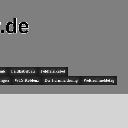
.de
nik
Feldkabelbau
Feldfernkabel
ungen
WTS Koblenz
Der Fernmeldering
Weltfernmeldetag