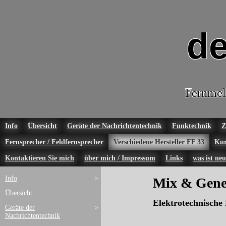
de
Fernmel
Info
Übersicht
Geräte der Nachrichtentechnik
Funktechnik
Z
Fernsprecher / Feldfernsprecher
Verschiedene Hersteller FF 33
Kur
Kontaktieren Sie mich
über mich / Impressum
Links
was ist neu
Info
>
Mix & Gene
Übersicht
Elektrotechnische 
Geräte der
>
Nachrichtentechnik