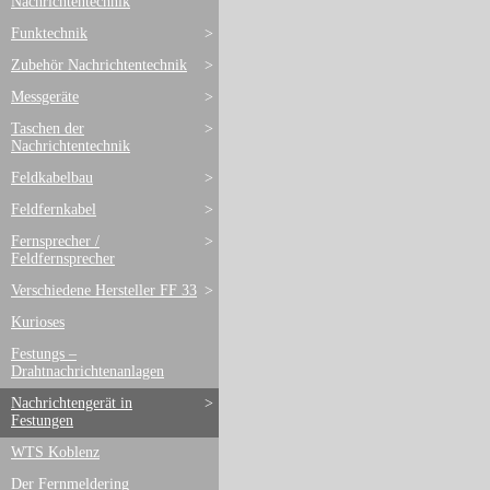
Nachrichtentechnik
Funktechnik
>
Zubehör Nachrichtentechnik
>
Messgeräte
>
Taschen der
>
Nachrichtentechnik
Feldkabelbau
>
Feldfernkabel
>
Fernsprecher /
>
Feldfernsprecher
Verschiedene Hersteller FF 33
>
Kurioses
Festungs –
Drahtnachrichtenanlagen
Nachrichtengerät in
>
Festungen
WTS Koblenz
Der Fernmeldering