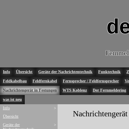
de
Fernmel
Info
Übersicht
Geräte der Nachrichtentechnik
Funktechnik
Z
Feldkabelbau
Feldfernkabel
Fernsprecher / Feldfernsprecher
Ve
Nachrichtengerät in Festungen
WTS Koblenz
Der Fernmeldering
was ist neu
Info
>
Nachrichtengerät
Übersicht
Geräte der
>