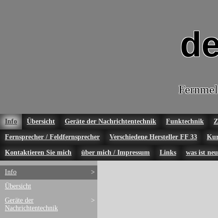
de
Fernmel
Info
Übersicht
Geräte der Nachrichtentechnik
Funktechnik
Z
Fernsprecher / Feldfernsprecher
Verschiedene Hersteller FF 33
Kur
Kontaktieren Sie mich
über mich / Impressum
Links
was ist neu
Info
>
Übersicht
Geräte der
>
Nachrichtentechnik