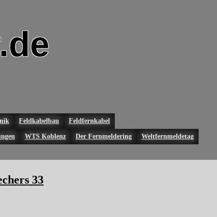
.de
nik
Feldkabelbau
Feldfernkabel
ungen
WTS Koblenz
Der Fernmeldering
Weltfernmeldetag
echers 33