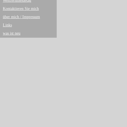
Weltfernmeldetag
Kontaktieren Sie mich
über mich / Impressum
Links
was ist neu