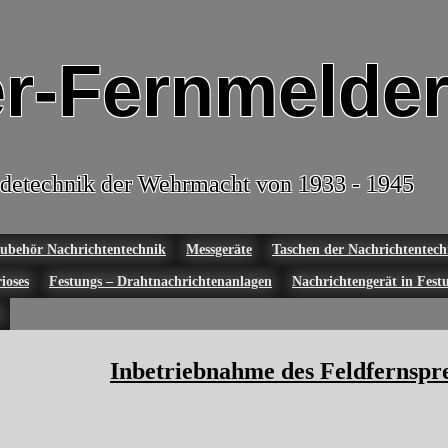
r-Fernmelder
detechnik der Wehrmacht von 1933 - 1945
ubehör Nachrichtentechnik
Messgeräte
Taschen der Nachrichtentech
ioses
Festungs – Drahtnachrichtenanlagen
Nachrichtengerät in Fest
Inbetriebnahme des Feldfernspr