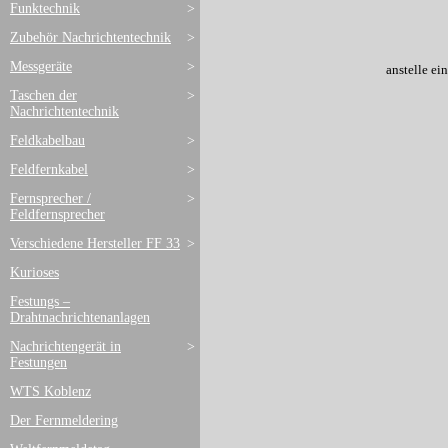
Funktechnik
>
Zubehör Nachrichtentechnik
>
Messgeräte
>
anstelle ei
Taschen der
>
Nachrichtentechnik
Feldkabelbau
>
Feldfernkabel
>
Fernsprecher /
>
Feldfernsprecher
Verschiedene Hersteller FF 33
>
Kurioses
Festungs –
Drahtnachrichtenanlagen
Nachrichtengerät in
>
Festungen
WTS Koblenz
Der Fernmeldering