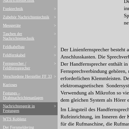
Nachrichtentechnik
De
in
Funktechnik
>
Sp
Zubehör Nachrichtentechnik
>
ne
Messgeräte
>
Taschen der
>
Nachrichtentechnik
Feldkabelbau
>
Der Linienfernsprecher besteht
Feldfernkabel
>
Anschlusskasten. Die Sprechverb
Der Handfernsprecher enthält in 
Fernsprecher /
>
Feldfernsprecher
Fernsprechverbindung gehören, 
Verschiedene Hersteller FF 33
>
erforderlichen Klemmleisten. De
elektromagnetischen Sondersyste
Kurioses
Verwendung als Mikrofon so vie
Festungs –
Drahtnachrichtenanlagen
dem gleichen System als Hörer e
Nachrichtengerät in
>
Im Längsteil des Handfernsprech
Festungen
Rufeinrichtung, im Inneren der 
WTS Koblenz
für die Rufmaschine, die Rufma
Der Fernmeldering