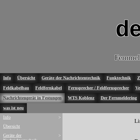
de
Fernmel
Info
Übersicht
Geräte der Nachrichtentechnik
Funktechnik
Z
Feldkabelbau
Feldfernkabel
Fernsprecher / Feldfernsprecher
Ve
Nachrichtengerät in Festungen
WTS Koblenz
Der Fernmeldering
was ist neu
Info
>
Li
Übersicht
Geräte der
>