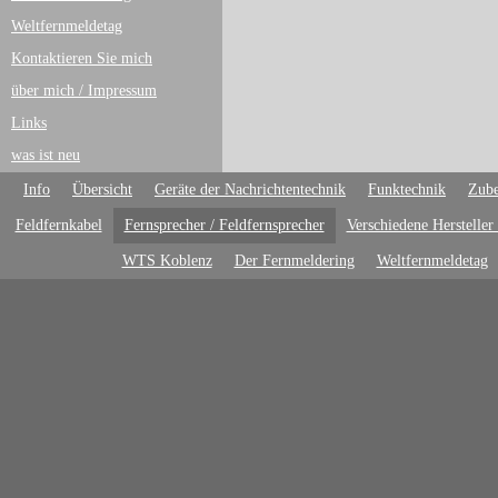
Weltfernmeldetag
Kontaktieren Sie mich
über mich / Impressum
Links
was ist neu
Info
Übersicht
Geräte der Nachrichtentechnik
Funktechnik
Zube
Feldfernkabel
Fernsprecher / Feldfernsprecher
Verschiedene Hersteller
WTS Koblenz
Der Fernmeldering
Weltfernmeldetag