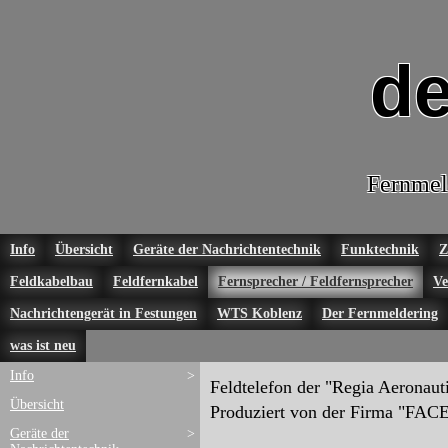
de
Fernmel
Info
Übersicht
Geräte der Nachrichtentechnik
Funktechnik
Z
Feldkabelbau
Feldfernkabel
Fernsprecher / Feldfernsprecher
Ve
Nachrichtengerät in Festungen
WTS Koblenz
Der Fernmeldering
was ist neu
Info
>
Feldtelefon der "Regia Aeronautic
Übersicht
Produziert von der Firma "FACE"
Geräte der
>