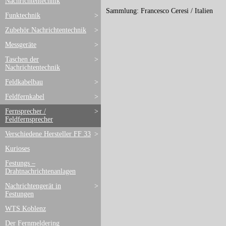
Nachrichtentechnik
Sammlung: Francesco Ceresi / Italien
Funktechnik
>
Zubehör Nachrichtentechnik
>
Messgeräte
>
Taschen der
>
Nachrichtentechnik
Feldkabelbau
>
Feldfernkabel
>
Fernsprecher /
>
Feldfernsprecher
Verschiedene Hersteller FF 33
>
Kurioses
Festungs –
Drahtnachrichtenanlagen
Nachrichtengerät in
>
Festungen
WTS Koblenz
Der Fernmeldering