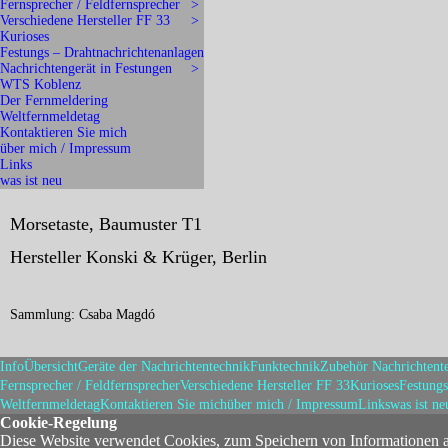
Fernsprecher / Feldfernsprecher
>
Verschiedene Hersteller FF 33
>
Kurioses
Festungs – Drahtnachrichtenanlagen
Nachrichtengerät in Festungen
>
WTS Koblenz
Der Fernmeldering
Weltfernmeldetag
Kontaktieren Sie mich
über mich / Impressum
Links
was ist neu
Morsetaste, Baumuster T1
Hersteller Konski & Krüger, Berlin
Sammlung: Csaba Magdó
Info
Übersicht
Geräte der Nachrichtentechnik
Funktechnik
Zubehör Nachrichtent
Fernsprecher / Feldfernsprecher
Verschiedene Hersteller FF 33
Kurioses
Festungs
Weltfernmeldetag
Kontaktieren Sie mich
über mich / Impressum
Links
was ist ne
Cookie-Regelung
Diese Website verwendet Cookies, zum Speichern von Informationen 