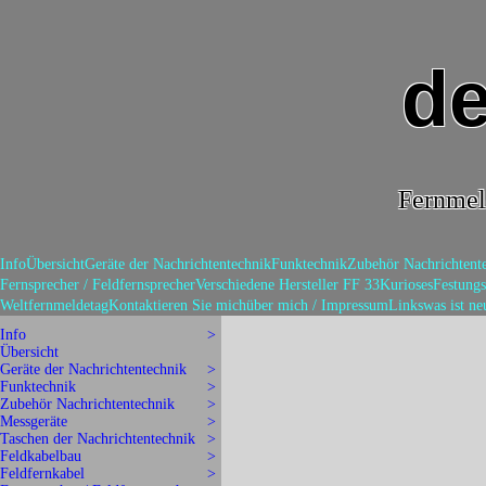
de
Fernmel
Info
Übersicht
Geräte der Nachrichtentechnik
Funktechnik
Zubehör Nachrichtent
Fernsprecher / Feldfernsprecher
Verschiedene Hersteller FF 33
Kurioses
Festungs
Weltfernmeldetag
Kontaktieren Sie mich
über mich / Impressum
Links
was ist ne
Info
>
Übersicht
Geräte der Nachrichtentechnik
>
Funktechnik
>
Zubehör Nachrichtentechnik
>
Messgeräte
>
Taschen der Nachrichtentechnik
>
Feldkabelbau
>
Feldfernkabel
>