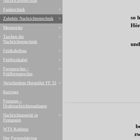
Nachrichtentechnik
Funktechnik
>
so 
Zubehör Nachrichtentechnik
>
Hör
Messgeräte
>
Taschen der
>
Nachrichtentechnik
un
Feldkabelbau
>
Feldfernkabel
>
Fernsprecher /
>
Feldfernsprecher
Verschiedene Hersteller FF 33
>
Kurioses
Festungs –
Drahtnachrichtenanlagen
Nachrichtengerät in
>
Festungen
b
WTS Koblenz
zw
Der Fernmeldering