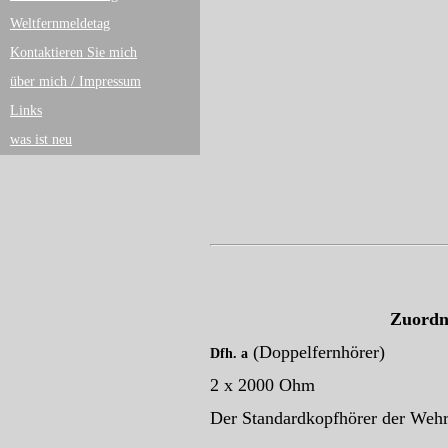
Weltfernmeldetag
Kontaktieren Sie mich
über mich / Impressum
Links
was ist neu
Zuordn
(Doppelfernhörer)
Dfh.
a
2 x 2000 Ohm
Der Standardkopfhörer der Wehr