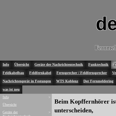
de
Fernmel
Info
Übersicht
Geräte der Nachrichtentechnik
Funktechnik
Z
Feldkabelbau
Feldfernkabel
Fernsprecher / Feldfernsprecher
Ve
Nachrichtengerät in Festungen
WTS Koblenz
Der Fernmeldering
was ist neu
Info
>
Beim Kopffernhörer is
Übersicht
unterscheiden,
Geräte der
>