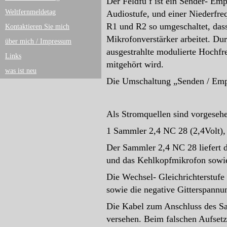
Der Feldfu f ist ein Sender- Em
Weltfernmeldetag
Audiostufe, und einer Niederfre
R1 und R2 so umgeschaltet, dass
Kontaktieren Sie mich
Mikrofonverstärker arbeitet. Du
über mich / Impressum
ausgestrahlte modulierte Hochfr
Links
mitgehört wird.
was ist neu
Die Umschaltung „Senden / Empf
Als Stromquellen sind vorgeseh
1 Sammler 2,4 NC 28 (2,4Volt), 
Der Sammler 2,4 NC 28 liefert d
und das Kehlkopfmikrofon sowie
Die Wechsel- Gleichrichterstuf
sowie die negative Gitterspannu
Die Kabel zum Anschluss des S
versehen. Beim falschen Aufsetz