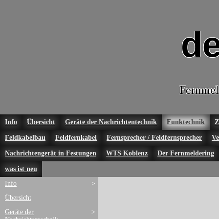
de
Fernmel
Info
Übersicht
Geräte der Nachrichtentechnik
Funktechnik
Z
Feldkabelbau
Feldfernkabel
Fernsprecher / Feldfernsprecher
Ve
Nachrichtengerät in Festungen
WTS Koblenz
Der Fernmeldering
was ist neu
Info
>
Übersicht
Geräte der
>