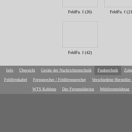
FeldFu. f (26)
FeldFu. f (21
FeldFu. f (42)
Info
Übersicht
Geräte der Nachrichtentechnik
Funktechnik
Zube
Feldfernkabel
Fernsprecher / Feldfernsprecher
Verschiedene Hersteller
WTS Koblenz
Der Fernmeldering
Weltfernmeldetag