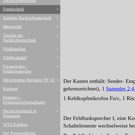
Nachrichtentechnik
Funktechnik
>
Zubehör Nachrichtentechnik
>
Messgeräte
>
Taschen der
>
Nachrichtentechnik
Feldkabelbau
>
Feldfernkabel
>
Fernsprecher /
>
Feldfernsprecher
Verschiedene Hersteller FF 33
>
Der Kasten enthält: Sender- Em
gekennzeichnet), 1
Sammler 2,4
Kurioses
Festungs –
1 Kehlkopfmikrofon Fu/c, 1 Rüc
Drahtnachrichtenanlagen
Nachrichtengerät in
>
Festungen
Der Feldfunksprecher f, eine Ko
WTS Koblenz
Schaltelemente wechselweise be
Der Fernmeldering