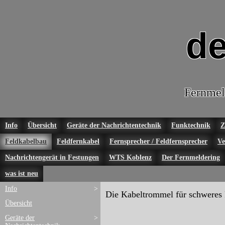
de
Fernmel
Info
Übersicht
Geräte der Nachrichtentechnik
Funktechnik
Z
Feldkabelbau
Feldfernkabel
Fernsprecher / Feldfernsprecher
Ve
Nachrichtengerät in Festungen
WTS Koblenz
Der Fernmeldering
was ist neu
Info
>
Die Kabeltrommel für schweres F
Übersicht
Geräte der
>