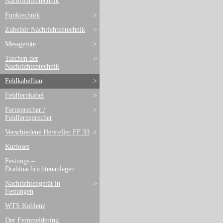
Nachrichtentechnik
Funktechnik
>
Zubehör Nachrichtentechnik
>
Messgeräte
>
Taschen der
>
Nachrichtentechnik
Feldkabelbau
>
Feldfernkabel
>
Fernsprecher /
>
Feldfernsprecher
Verschiedene Hersteller FF 33
>
Kurioses
Festungs –
Drahtnachrichtenanlagen
Nachrichtengerät in
>
Festungen
WTS Koblenz
Der Fernmeldering