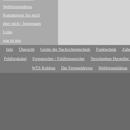
Weltfernmeldetag
Kontaktieren Sie mich
über mich / Impressum
Links
was ist neu
Info
Übersicht
Geräte der Nachrichtentechnik
Funktechnik
Zube
Feldfernkabel
Fernsprecher / Feldfernsprecher
Verschiedene Hersteller
WTS Koblenz
Der Fernmeldering
Weltfernmeldetag