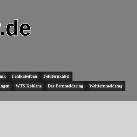
.de
nik
Feldkabelbau
Feldfernkabel
ungen
WTS Koblenz
Der Fernmeldering
Weltfernmeldetag