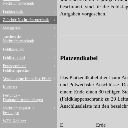
Nachrichtentechnik
beschränkt, sind für die Feldkl
Funktechnik
>
Aufgaben vorgesehen.
Zubehör Nachrichtentechnik
>
Messgeräte
>
Taschen der
>
Nachrichtentechnik
Feldkabelbau
>
Platzendkabel
Feldfernkabel
>
Fernsprecher /
>
Feldfernsprecher
Das Platzendkabel dient zum Ans
Verschiedene Hersteller FF 33
>
und Polwechsler Anschlüsse. Das
Kurioses
einem Ende einen 30 teiligen St
Festungs –
(Feldklappenschrank zu 20 Leit
Drahtnachrichtenanlagen
Anschlussleiste mit den bezeic
Nachrichtengerät in
>
Festungen
WTS Koblenz
E Erde