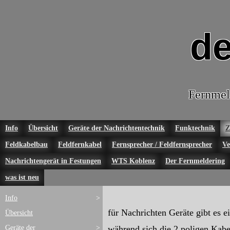
de
Fernmel
Info
Übersicht
Geräte der Nachrichtentechnik
Funktechnik
Z
Feldkabelbau
Feldfernkabel
Fernsprecher / Feldfernsprecher
Ve
Nachrichtengerät in Festungen
WTS Koblenz
Der Fernmeldering
was ist neu
Info
>
für Nachrichten Geräte gibt es 
Übersicht
Geräte der
>
während sich die 2 poligen Kabe