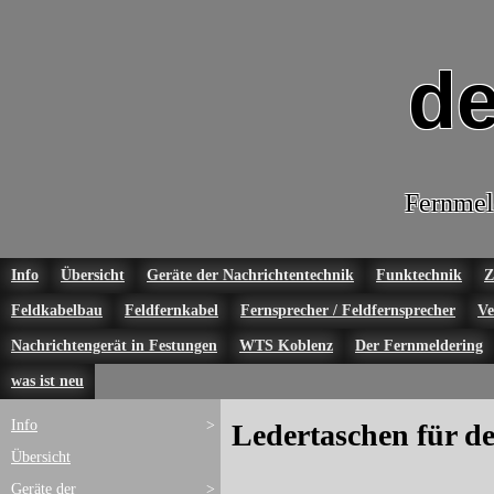
de
Fernmel
Info
Übersicht
Geräte der Nachrichtentechnik
Funktechnik
Z
Feldkabelbau
Feldfernkabel
Fernsprecher / Feldfernsprecher
Ve
Nachrichtengerät in Festungen
WTS Koblenz
Der Fernmeldering
was ist neu
Info
>
Ledertaschen für d
Übersicht
Geräte der
>