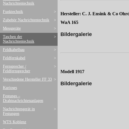
Nachrichtentechnik
Funktechnik
>
Hersteller: C. J. Ensink & Co Ohr
Zubehör Nachrichtentechnik
>
WaA 165
Messgeräte
>
Bildergalerie
Taschen der
>
Nachrichtentechnik
Feldkabelbau
>
Feldfernkabel
>
Fernsprecher /
>
Feldfernsprecher
Modell 1917
Verschiedene Hersteller FF 33
>
Bildergalerie
Kurioses
Festungs –
Drahtnachrichtenanlagen
Nachrichtengerät in
>
Festungen
WTS Koblenz