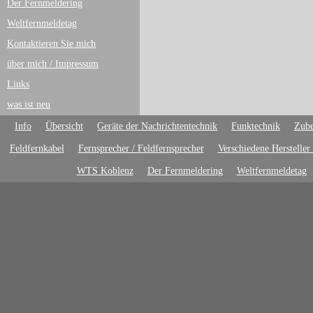
Der Fernmeldering
Weltfernmeldetag
Kontaktieren Sie mich
über mich / Impressum
Links
was ist neu
Info
Übersicht
Geräte der Nachrichtentechnik
Funktechnik
Zube
Feldfernkabel
Fernsprecher / Feldfernsprecher
Verschiedene Hersteller
WTS Koblenz
Der Fernmeldering
Weltfernmeldetag