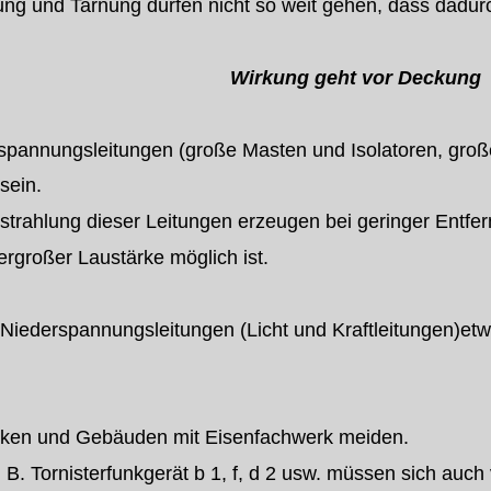
und Tarnung dürfen nicht so weit gehen, dass dadurch
Wirkung geht vor Deckung
ochspannungsleitungen (große Masten und Isolatoren, g
sein.
sstrahlung dieser Leitungen erzeugen bei geringer Entf
rgroßer Laustärke möglich ist.
n Niederspannungsleitungen (Licht und Kraftleitungen)et
rken und Gebäuden mit Eisenfachwerk meiden.
 Tornisterfunkgerät b 1, f, d 2 usw. müssen sich auch