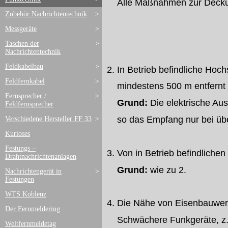
Alle Maßnahmen zur Deckung 
Zubehör Nachrichtentechnik
>
Messgeräte
>
Taschen der
>
Nachrichtentechnik
Feldkabelbau
>
2. In Betrieb befindliche H
Feldfernkabel
>
mindestens 500 m entfernt 
Fernsprecher /
>
Grund:
Die elektrische Au
Feldfernsprecher
so das Empfang nur bei übe
Verschiedene Hersteller FF 33
>
Kurioses
Festungs –
3. Von in Betrieb befindliche
Drahtnachrichtenanlagen
Grund:
wie zu 2.
Nachrichtengerät in
>
Festungen
WTS Koblenz
4. Die Nähe von Eisenbauwe
Der Fernmeldering
Schwächere Funkgeräte, z. B.
Weltfernmeldetag