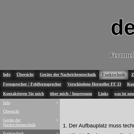
de
Fernmel
Info
Übersicht
Geräte der Nachrichtentechnik
Funktechnik
Z
Fernsprecher / Feldfernsprecher
Verschiedene Hersteller FF 33
Kur
Kontaktieren Sie mich
über mich / Impressum
Links
was ist neu
Info
>
Übersicht
Geräte der
>
Nachrichtentechnik
1. Der Aufbauplatz muss tech
Funktechnik
>