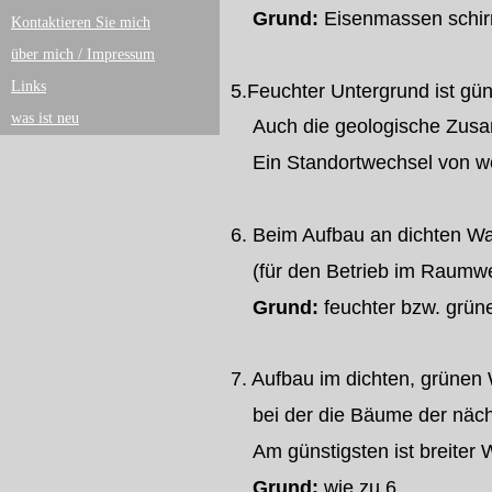
Grund:
Eisenmassen schir
Kontaktieren Sie mich
über mich / Impressum
Links
5.Feuchter Untergrund ist gü
was ist neu
Auch die geologische Zusamm
Ein Standortwechsel von wen
6. Beim Aufbau an dichten Wal
(für den Betrieb im Raumwell
Grund:
feuchter bzw. grüne
7. Aufbau im dichten, grünen
bei der die Bäume der nächs
Am günstigsten ist breiter W
Grund:
wie zu 6.