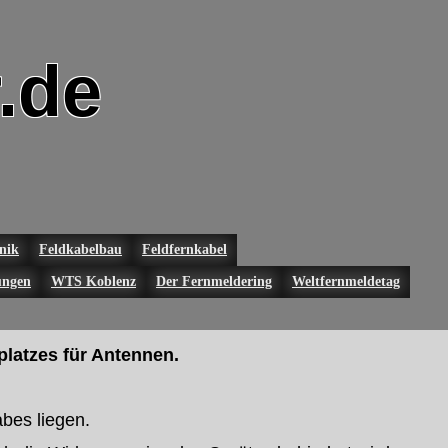
.de
nik
Feldkabelbau
Feldfernkabel
ungen
WTS Koblenz
Der Fernmeldering
Weltfernmeldetag
platzes für Antennen.
bes liegen.