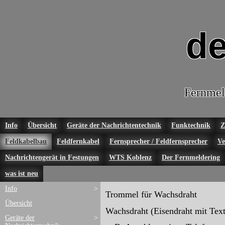
de
Fernmel
Info
Übersicht
Geräte der Nachrichtentechnik
Funktechnik
Z
Feldkabelbau
Feldfernkabel
Fernsprecher / Feldfernsprecher
Ve
Nachrichtengerät in Festungen
WTS Koblenz
Der Fernmeldering
was ist neu
Info
>
Trommel für Wachsdraht
Übersicht
Wachsdraht (Eisendraht mit Tex
Geräte der
>