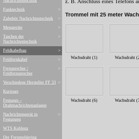
Nachrichtentechnik
z. B. Anschluss eines Telefons 
Funktechnik
>
Trommel mit 25 meter Wach
Zubehör Nachrichtentechnik
>
Messgeräte
>
Taschen der
>
Nachrichtentechnik
Feldkabelbau
>
Wachsdraht (1)
Wachsdraht (
Feldfernkabel
>
Fernsprecher /
>
Feldfernsprecher
Verschiedene Hersteller FF 33
>
Kurioses
Festungs –
Wachsdraht (6)
Wachsdraht (
Drahtnachrichtenanlagen
Nachrichtengerät in
>
Festungen
WTS Koblenz
Der Fernmeldering