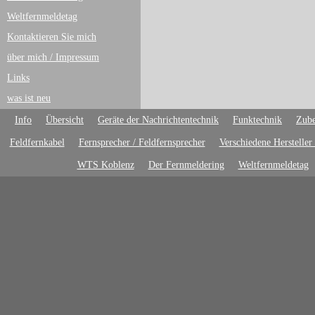
Weltfernmeldetag
Kontaktieren Sie mich
über mich / Impressum
Links
was ist neu
Info
Übersicht
Geräte der Nachrichtentechnik
Funktechnik
Zube
Feldfernkabel
Fernsprecher / Feldfernsprecher
Verschiedene Hersteller
WTS Koblenz
Der Fernmeldering
Weltfernmeldetag