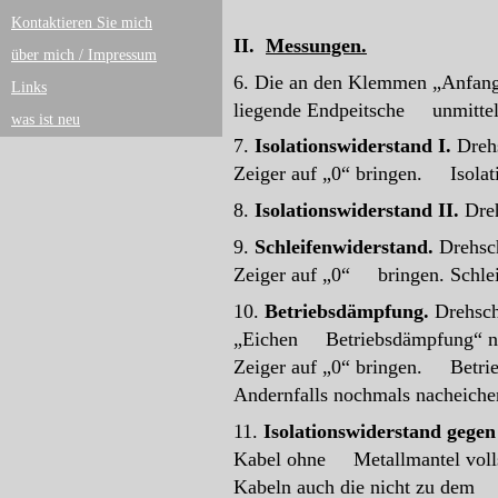
Kontaktieren Sie mich
II.
Messungen.
über mich / Impressum
6. Die an den Klemmen „Anfang
Links
liegende Endpeitsche unmittelb
was ist neu
7.
Isolationswiderstand I.
Drehs
Zeiger auf „0“ bringen. Isolat
8.
Isolationswiderstand II.
Dreh
9.
Schleifenwiderstand.
Drehsch
Zeiger auf „0“ bringen. Schlei
10.
Betriebsdämpfung.
Drehsch
„Eichen Betriebsdämpfung“ nac
Zeiger auf „0“ bringen. Betrie
Andernfalls nochmals nacheic
11.
Isolationswiderstand gege
Kabel ohne Metallmantel vollst
Kabeln auch die nicht zu dem ge