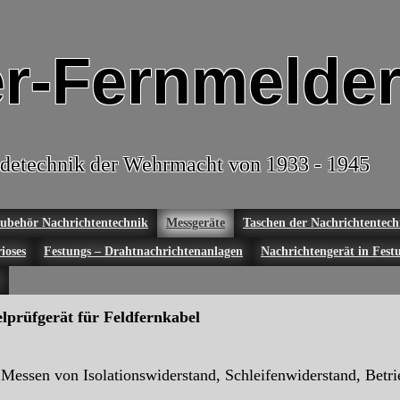
r-Fernmelder
detechnik der Wehrmacht von 1933 - 1945
ubehör Nachrichtentechnik
Messgeräte
Taschen der Nachrichtentech
ioses
Festungs – Drahtnachrichtenanlagen
Nachrichtengerät in Fest
lprüfgerät für Feldfernkabel
Messen von Isolationswiderstand, Schleifenwiderstand, Betr