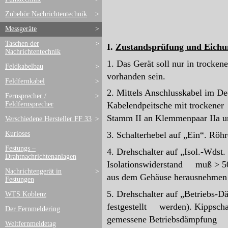
Zubehör Nachrichtentechnik
>
Messgeräte
>
Taschen der
>
I.
Zustandsprüfung und Eichu
Nachrichtentechnik
1. Das Gerät soll nur in trock
Feldkabelbau
>
vorhanden sein.
Feldfernkabel
>
2. Mittels Anschlusskabel im De
Fernsprecher /
>
Feldfernsprecher
Kabelendpeitsche mit trockene
Stamm II an Klemmenpaar IIa u
Verschiedene Hersteller FF 33
>
Kurioses
3. Schalterhebel auf „Ein“. Röh
Festungs –
4. Drehschalter auf „Isol.-Wdst
Drahtnachrichtenanlagen
Isolationswiderstand muß > 500 
Nachrichtengerät in
>
aus dem Gehäuse herausnehmen
Festungen
5. Drehschalter auf „Betriebs-
WTS Koblenz
festgestellt werden). Kippschal
Der Fernmeldering
gemessene Betriebsdämpfung muß
Weltfernmeldetag