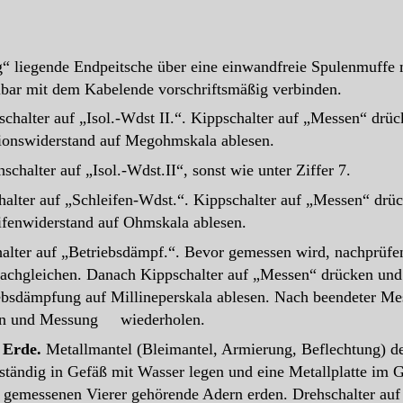
“ liegende Endpeitsche über eine einwandfreie Spulenmuff
ar mit dem Kabelende vorschriftsmäßig verbinden.
chalter auf „Isol.-Wdst II.“. Kippschalter auf „Messen“ drüc
ionswiderstand auf Megohmskala ablesen.
schalter auf „Isol.-Wdst.II“, sonst wie unter Ziffer 7.
alter auf „Schleifen-Wdst.“. Kippschalter auf „Messen“ drüc
fenwiderstand auf Ohmskala ablesen.
alter auf „Betriebsdämpf.“. Bevor gemessen wird, nachprüfen,
hgleichen. Danach Kippschalter auf „Messen“ drücken und 
bsdämpfung auf Millineperskala ablesen. Nach beendeter Mess
hen und Messung wiederholen.
n Erde.
Metallmantel (Bleimantel, Armierung, Beflechtung) d
ändig in Gefäß mit Wasser legen und eine Metallplatte im G
messenen Vierer gehörende Adern erden. Drehschalter auf „I