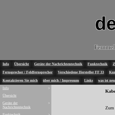
de
Fernmel
Info
Übersicht
Geräte der Nachrichtentechnik
Funktechnik
Z
Fernsprecher / Feldfernsprecher
Verschiedene Hersteller FF 33
Kur
Kontaktieren Sie mich
über mich / Impressum
Links
was ist neu
Info
>
Kabe
Übersicht
Geräte der
>
Nachrichtentechnik
Zum 
Funktechnik
>