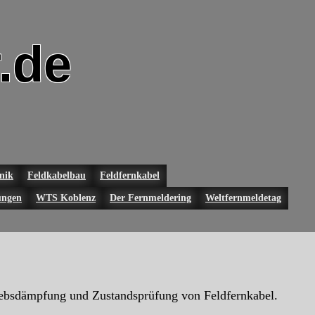
.de
nik
Feldkabelbau
Feldfernkabel
ungen
WTS Koblenz
Der Fernmeldering
Weltfernmeldetag
iebsdämpfung und Zustandsprüfung von Feldfernkabel.