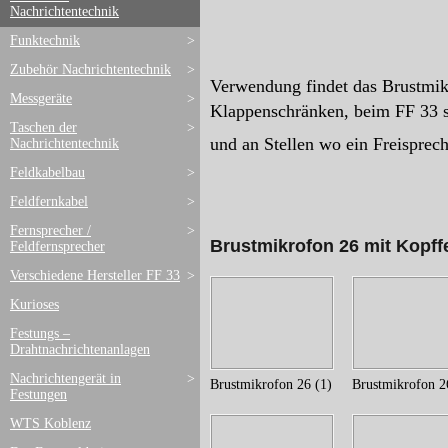
Nachrichtentechnik
Funktechnik
>
Zubehör Nachrichtentechnik
>
Verwendung findet das Brustmi
Messgeräte
>
Klappenschränken, beim FF 33 s
Taschen der
>
und an Stellen wo ein Freisprec
Nachrichtentechnik
Feldkabelbau
>
Feldfernkabel
>
Fernsprecher /
>
Brustmikrofon 26 mit Kopff
Feldfernsprecher
Verschiedene Hersteller FF 33
>
Kurioses
Festungs –
Drahtnachrichtenanlagen
Nachrichtengerät in
>
Brustmikrofon 26 (1)
Brustmikrofon 2
Festungen
WTS Koblenz