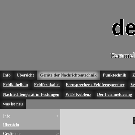
de
Fernmel
Info
Übersicht
Geräte der Nachrichtentechnik
Funktechnik
Z
Feldkabelbau
Feldfernkabel
Fernsprecher / Feldfernsprecher
Ve
Nachrichtengerät in Festungen
WTS Koblenz
Der Fernmeldering
was ist neu
Info
>
Übersicht
Geräte der
>