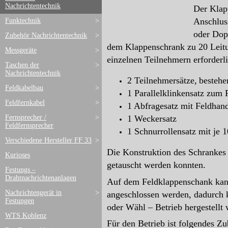
Nachrichtentechnik
Der Klap
Anschluss
Funktechnik
>
oder Dop
Zubehör Nachrichtentechnik
>
dem Klappenschrank zu 20 Leitun
Messgeräte
>
einzelnen
Teilnehmern erforderli
Taschen der
>
Nachrichtentechnik
2 Teilnehmersätze,
bestehe
Feldkabelbau
>
1 Parallelklinkensatz zu
Feldfernkabel
>
1 Abfragesatz mit Feldhan
Fernsprecher /
>
1 Weckersatz
Feldfernsprecher
1 Schnurrollensatz mit je 
Verschiedene Hersteller FF 33
>
Die Konstruktion des Schrankes i
Kurioses
getauscht werden konnten.
Festungs –
Drahtnachrichtenanlagen
Auf dem Feldklappenschank kann
Nachrichtengerät in
>
angeschlossen werden, dadurch 
Festungen
oder Wähl – Betrieb hergestellt
WTS Koblenz
Für den Betrieb ist folgendes Z