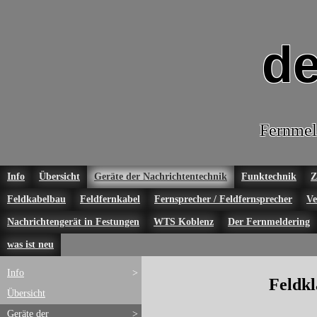
de
Fernmel
Info
Übersicht
Geräte der Nachrichtentechnik
Funktechnik
Z
Feldkabelbau
Feldfernkabel
Fernsprecher / Feldfernsprecher
Ve
Nachrichtengerät in Festungen
WTS Koblenz
Der Fernmeldering
was ist neu
Info
>
Feldkl
Übersicht
Geräte der
>