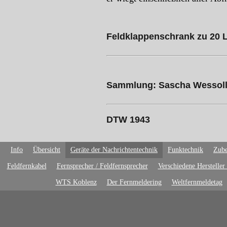
Feldklappenschrank zu 20 
Sammlung: Sascha Wessol
DTW 1943
Info
Übersicht
Geräte der Nachrichtentechnik
Funktechnik
Zube
Feldfernkabel
Fernsprecher / Feldfernsprecher
Verschiedene Hersteller
WTS Koblenz
Der Fernmeldering
Weltfernmeldetag