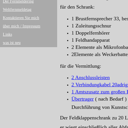
Der Fernmeldering
für den Schrank:
Weltfernmeldetag
1 Brustfernsprecher 33, b
Kontaktieren Sie mich
1 Zuleitungsschnur
über mich / Impressum
1 Doppelfernhörer
Links
1 Feldhandapparat
was ist neu
2 Elemente als Mikrofonbat
2Elemente als Weckerbatte
für die Vermittlung:
2 Anschlussleisten
2 Verbindungkabel 20adrig
1 Amtszusatz zum großen 
Übertrager
( nach Bedarf )
Durchführung von Kunstsc
Der Feldklappenschrank zu 20 Le
er wiegt einschließlich aller Abf