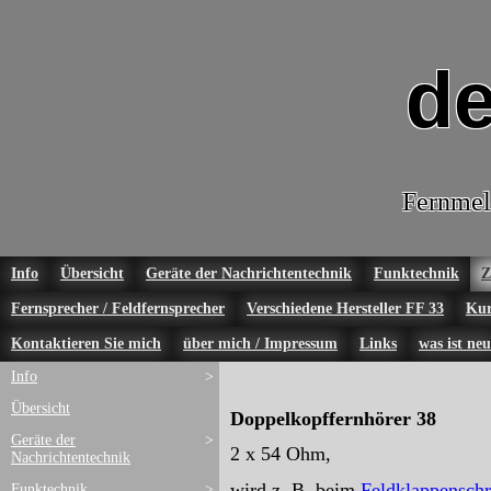
de
Fernmel
Info
Übersicht
Geräte der Nachrichtentechnik
Funktechnik
Z
Fernsprecher / Feldfernsprecher
Verschiedene Hersteller FF 33
Kur
Kontaktieren Sie mich
über mich / Impressum
Links
was ist neu
Info
>
Übersicht
Doppelkopffernhörer 38
Geräte der
>
2 x 54 Ohm,
Nachrichtentechnik
wird z. B. beim
Feldklappenschr
Funktechnik
>