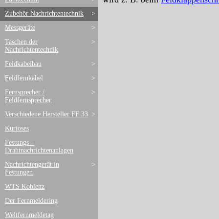
Zubehör Nachrichtentechnik
>
Messgeräte
>
Taschen der
>
Nachrichtentechnik
Feldkabelbau
>
Feldfernkabel
>
Fernsprecher /
>
Feldfernsprecher
Verschiedene Hersteller FF 33
>
Kurioses
Festungs –
Drahtnachrichtenanlagen
Nachrichtengerät in
>
Festungen
WTS Koblenz
Der Fernmeldering
Weltfernmeldetag