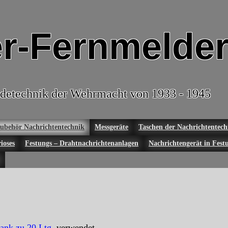
r-Fernmelder
detechnik der Wehrmacht von 1933 - 1945
ubehör Nachrichtentechnik
Messgeräte
Taschen der Nachrichtentech
ioses
Festungs – Drahtnachrichtenanlagen
Nachrichtengerät in Fest
ank zu 20 Ltg.
verwendet.