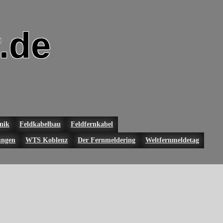
.de
nik
Feldkabelbau
Feldfernkabel
ungen
WTS Koblenz
Der Fernmeldering
Weltfernmeldetag